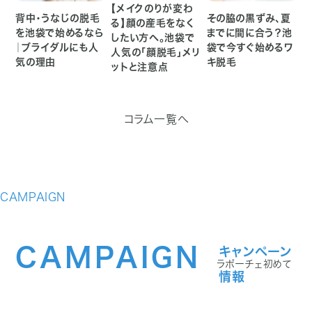
【メイクのりが変わ
背中・うなじの脱毛
その脇の黒ずみ、夏
る】顔の産毛をなく
を池袋で始めるなら
までに間に合う？池
したい方へ。池袋で
｜ブライダルにも人
袋で今すぐ始めるワ
人気の「顔脱毛」メリ
気の理由
キ脱毛
ットと注意点
コラム一覧へ
CAMPAIGN
CAMPAIGN
キャンペーン
ラポーチェ初めて
情報