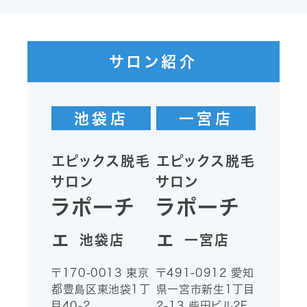
OFF！
緒なら、楽しみながらキレイを目指せます。
サロン紹介
%OFF！
特典です。
池袋店
一宮店
エピックス脱毛
エピックス脱毛
サロン
サロン
ラポーチ
ラポーチ
ェ
ェ
池袋店
一宮店
〒170-0013
東京
〒491-0912
愛知
都豊島区東池袋1丁
県一宮市新生1丁目
目40-2
2-13
柴田ビル2F