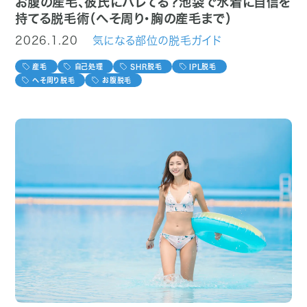
お腹の産毛、彼氏にバレてる？池袋で水着に自信を
持てる脱毛術（へそ周り・胸の産毛まで）
2026.1.20
気になる部位の脱毛ガイド
産毛
自己処理
SHR脱毛
IPL脱毛
へそ周り脱毛
お腹脱毛