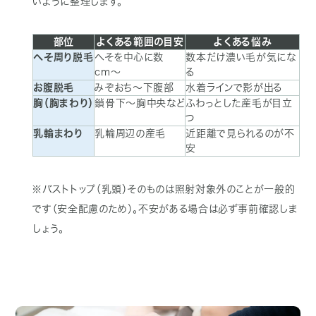
いように整理します。
部位
よくある範囲の目安
よくある悩み
へそ周り脱毛
へそを中心に数
数本だけ濃い毛が気にな
cm〜
る
お腹脱毛
みぞおち〜下腹部
水着ラインで影が出る
胸（胸まわり）
鎖骨下〜胸中央など
ふわっとした産毛が目立
つ
乳輪まわり
乳輪周辺の産毛
近距離で見られるのが不
安
※バストトップ（乳頭）そのものは照射対象外のことが一般的
です（安全配慮のため）。不安がある場合は必ず事前確認しま
しょう。