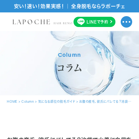
安い！速い！効果実感！ ｜ 全身脱毛ならラポーチェ
LAPOCHE
LINE
で
予約
HAIR REMOVAL SALON
Column
コラム
HOME
>
Column
>
気になる部位の脱毛ガイド
>
お腹の産毛、彼氏にバレてる？池袋で水着に自信を持てる脱毛術（へそ周り・胸の産毛まで）