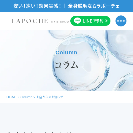
安い！速い！効果実感！ ｜ 全身脱毛ならラポーチェ
LAPOCHE
LINE
で
予約
HAIR REMOVAL SALON
Column
コラム
HOME
>
Column
>
お店からのお知らせ