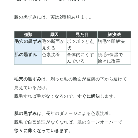
脇の黒ずみには、実は2種類あります。
種類
原因
見た目
解決法
毛穴の
黒ずみ
毛の断面が
ポツポツと点
脱毛で即解決
見える
状
肌の
黒ずみ
色素沈着
全体的にくす
脱毛+保湿で
んでいる
徐々に改善
毛穴の黒ずみ
は、剃った毛の断面が皮膚の下から透けて
見えているだけ。
脱毛すれば毛がなくなるので、
すぐに解決
します。
肌の黒ずみ
は、長年のダメージによる色素沈着。
脱毛で自己処理がなくなれば、肌のターンオーバーで
徐々に薄くなっていきます
。