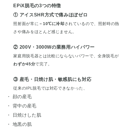
EPiX脱毛の3つの特徴
① アイスSHR方式で痛みほぼゼロ
照射面が常に
－10℃に冷却
されているので、照射時の熱
さや痛みをほとんど感じません。
② 200V・3000Wの業務用ハイパワー
家庭用脱毛器とは比較にならないパワーで、全身脱毛が
わずか45分
で完了。
③ 産毛・日焼け肌・敏感肌にも対応
従来のIPL脱毛では対応できなかった、
・ 顔の産毛
・ 背中の産毛
・ 日焼けした肌
・ 地黒の肌