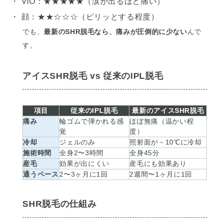
・ VIO：★★★★★（涙が出るほど痛い）
・ 顔：★★☆☆☆（ピリッとする程度）
でも、
最新のSHR脱毛なら、痛みが圧倒的に少ない
んで
す。
アイスSHR脱毛 vs 従来のIPL脱毛
項目
従来の
IPL脱毛
最新のアイスSHR脱毛
痛み
輪ゴムで弾かれる感
ほぼ無痛（温かい程
覚
度）
冷却
ジェルのみ
照射面が－10℃に冷却
施術時間
全身2〜3時間
全身45分
産毛
効果が出にくい
産毛にも効果あり
通うペース
2〜3ヶ月に1回
2週間〜1ヶ月に1回
SHR脱毛の仕組み