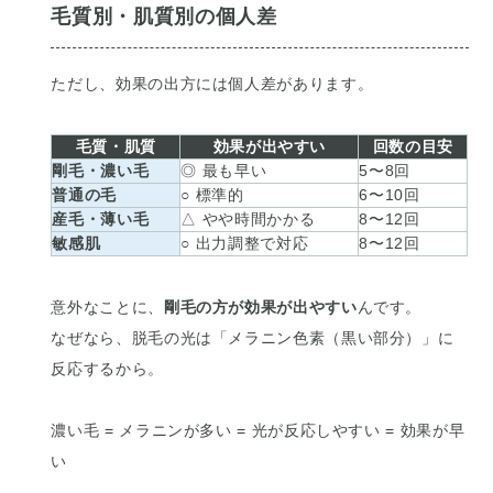
毛質別・肌質別の個人差
ただし、効果の出方には個人差があります。
毛質・肌質
効果が出やすい
回数の目安
剛毛・濃い毛
◎ 最も早い
5〜8回
普通の毛
○ 標準的
6〜10回
産毛・薄い毛
△ やや時間かかる
8〜12回
敏感肌
○ 出力調整で対応
8〜12回
意外なことに、
剛毛の方が効果が出やすい
んです。
なぜなら、脱毛の光は「メラニン色素（黒い部分）」に
反応するから。
濃い毛 = メラニンが多い = 光が反応しやすい = 効果が早
い