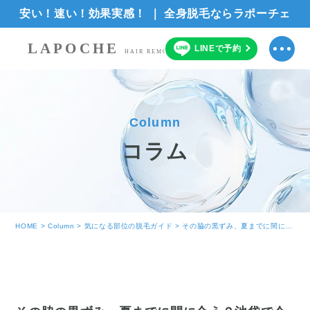
安い！速い！効果実感！ ｜ 全身脱毛ならラポーチェ
LAPOCHE
LINE
で
予約
HAIR REMOVAL SALON
Column
コラム
HOME
>
Column
>
気になる部位の脱毛ガイド
>
その脇の黒ずみ、夏までに間に合う？池袋で今すぐ始めるワキ脱毛