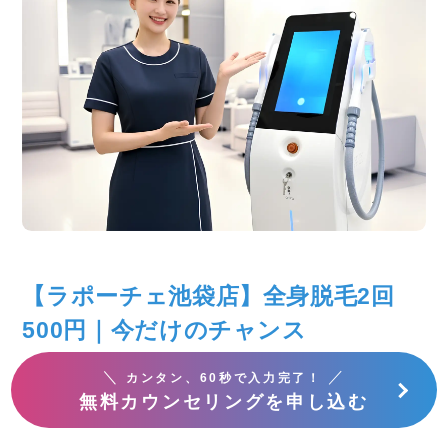
【ラポーチェ池袋店】全身脱毛2回
500円｜今だけのチャンス
＼
／
カンタン、60秒で入力完了！
「いきなり契約するのは不安…」
無料カウンセリングを申し込む
「本当に痛くないか、試してから決めたい」