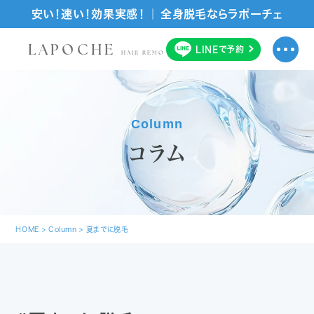
安い！速い！効果実感！ ｜ 全身脱毛ならラポーチェ
LAPOCHE
LINE
で
予約
HAIR REMOVAL SALON
Column
コラム
HOME
>
Column
>
夏までに脱毛