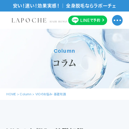
安い！速い！効果実感！ ｜ 全身脱毛ならラポーチェ
LAPOCHE
LINE
で
予約
HAIR REMOVAL SALON
Column
コラム
HOME
>
Column
>
VIOのお悩み・基礎知識