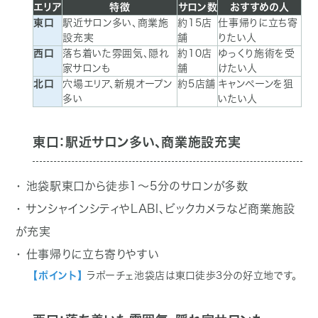
エリア
特徴
サロン数
おすすめの人
東口
駅近サロン多い、商業施
約15店
仕事帰りに立ち寄
設充実
舗
りたい人
西口
落ち着いた雰囲気、隠れ
約10店
ゆっくり施術を受
家サロンも
舗
けたい人
北口
穴場エリア、新規オープン
約5店舗
キャンペーンを狙
多い
いたい人
東口：駅近サロン多い、商業施設充実
・ 池袋駅東口から徒歩1〜5分のサロンが多数
・ サンシャインシティやLABI、ビックカメラなど商業施設
が充実
・ 仕事帰りに立ち寄りやすい
【ポイント】
ラポーチェ池袋店は東口徒歩3分の好立地です。