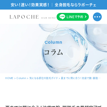
安い！速い！効果実感！ ｜ 全身脱毛ならラポーチェ
LAPOCHE
LINE
で
予約
HAIR REMOVAL SALON
Column
コラム
HOME
>
Column
>
気になる部位の脱毛ガイド
>
夏までに間に合う！池袋で腕・脚脱毛の最短完了プラン