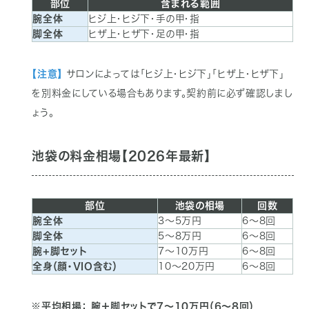
部位
含まれる範囲
腕全体
ヒジ上・ヒジ下・手の甲・指
脚全体
ヒザ上・ヒザ下・足の甲・指
【注意】
サロンによっては「ヒジ上・ヒジ下」「ヒザ上・ヒザ下」
を別料金にしている場合もあります。契約前に必ず確認しまし
ょう。
池袋の料金相場【2026年最新】
部位
池袋の相場
回数
腕全体
3〜5万円
6〜8回
脚全体
5〜8万円
6〜8回
腕+脚セット
7〜10万円
6〜8回
全身（顔・VIO含む）
10〜20万円
6〜8回
※平均相場： 腕＋脚セットで7〜10万円（6〜8回）