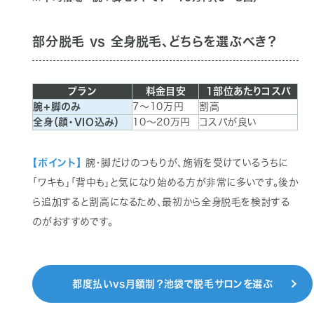
部分脱毛 vs 全身脱毛、どちらを選ぶべき？
プラン
料金目安
1部位あたり
コスパ
腕+脚のみ
7〜10万円
割高
全身
（顔・VIO込み）
10〜20万円
コスパが
良い
【ポイント】
腕・脚だけのつもりが、施術を受けているうちに
「ワキも」「背中も」と気になり始める方が非常に多いです。後か
ら追加すると割高になるため、最初から全身脱毛を検討する
のがおすすめです。
都度払いvs月額制？池袋で脱毛サロンを選ぶ