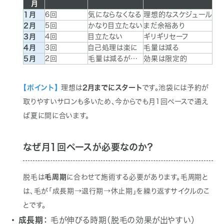
月
1月
6回
気にならなくなる
理想的なスケジュール
2月
5回
かなり目立たない
まだ余裕あり
3月
4回
目立たない
ギリギリセーフ
4月
3回
自己処理は楽に
毛量は減る
5月
2回
毛量は減るが…
効果は限定的
【ポイント】
理想は
2月までにスタート
です。池袋には予約が
取りやすいサロンも多いため、今からでも月1回ペースで通え
ば夏に間に合います。
なぜ月1回ペースが必要なのか？
脱毛は
毛周期
に合わせて施術する必要があります。毛周期と
は、毛が「成長期→退行期→休止期」を繰り返すサイクルのこ
とです。
・ 成長期：
毛が伸びる時期（脱毛の効果が出やすい）