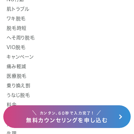
肌トラブル
ワキ脱毛
脱毛時短
へそ周り脱毛
VIO脱毛
キャンペーン
痛み軽減
医療脱毛
乗り換え割
うなじ脱毛
料金
＼
／
カンタン、60秒で入力完了！
コスパ
無料カウンセリングを申し込む
指脱毛
生理