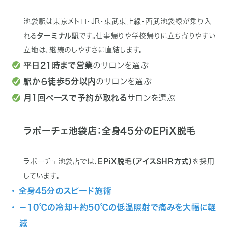
池袋駅は東京メトロ・JR・東武東上線・西武池袋線が乗り入
れる
ターミナル駅
です。仕事帰りや学校帰りに立ち寄りやすい
立地は、継続のしやすさに直結します。
平日21時まで営業
のサロンを選ぶ
駅から徒歩5分以内
のサロンを選ぶ
月1回ペースで予約が取れる
サロンを選ぶ
ラポーチェ池袋店：全身45分のEPiX脱毛
ラポーチェ池袋店では、
EPiX脱毛（アイスSHR方式）
を採用
しています。
・ 全身45分のスピード施術
・ －10℃の冷却＋約50℃の低温照射で痛みを大幅に軽
減