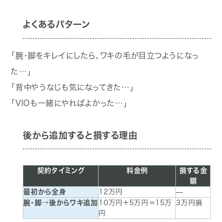
よくあるパターン
「腕・脚をキレイにしたら、ワキの毛が目立つようになっ
た…」
「背中やうなじも気になってきた…」
「VIOも一緒にやればよかった…」
後から追加すると損する理由
契約
タイミング
料金例
損する
金
額
最初から全身
12万円
—
腕・脚
→後からワキ追加
10万円＋5万円
＝15万
3万円損
円