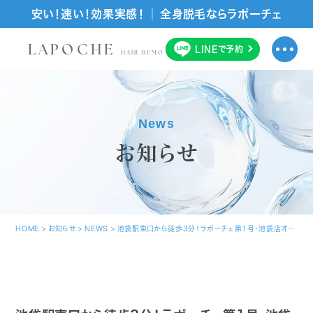
安い！速い！効果実感！ ｜ 全身脱毛ならラポーチェ
LAPOCHE
LINE
で
予約
HAIR REMOVAL SALON
News
お知らせ
HOME
>
お知らせ
>
NEWS
>
池袋駅東口から徒歩3分！ラポーチェ第1号・池袋店オープン！