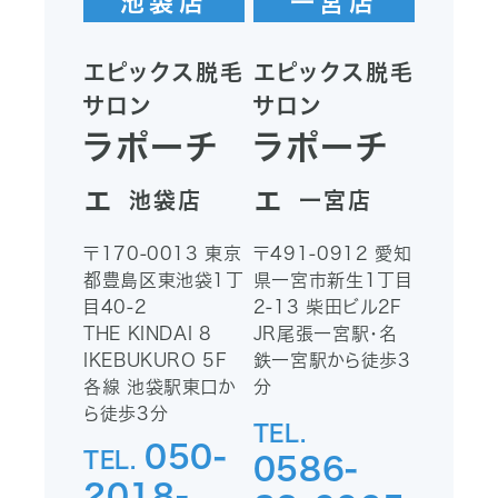
池袋店
一宮店
エピックス脱毛
エピックス脱毛
サロン
サロン
ラポーチ
ラポーチ
ェ
ェ
池袋店
一宮店
〒170-0013
東京
〒491-0912
愛知
都豊島区東池袋1丁
県一宮市新生1丁目
目40-2
2-13
柴田ビル2F
THE KINDAI 8
JR尾張一宮駅・名
IKEBUKURO 5F
鉄一宮駅から徒歩3
各線 池袋駅東口か
分
ら徒歩3分
TEL.
050-
TEL.
0586-
2018-