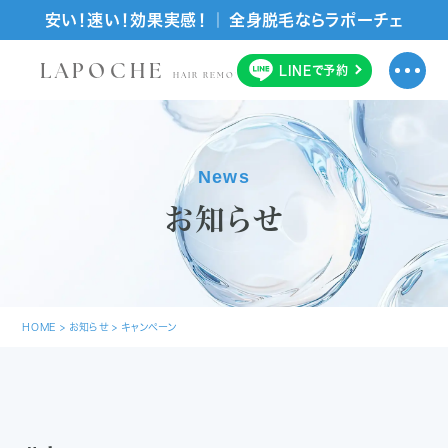
安い！速い！効果実感！ ｜ 全身脱毛ならラポーチェ
LAPOCHE
LINE
で
予約
HAIR REMOVAL SALON
News
お知らせ
HOME
>
お知らせ
>
キャンペーン