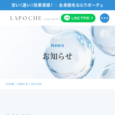
安い！速い！効果実感！ ｜ 全身脱毛ならラポーチェ
LAPOCHE
LINE
で
予約
HAIR REMOVAL SALON
News
お知らせ
HOME
>
お知らせ
>
SALON